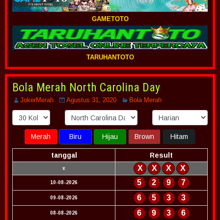
GAMETOTO
TARUHANTOTO
Bola Merah North Carolina Day
JokerMerah
Agustus 31, 2020
Bola Merah
Merah
Biru
Hijau
Brown
Hitam
tanggal
Result
X
X
X
X
x
5
2
9
7
10-08-2026
6
5
3
3
09-08-2026
6
9
3
6
08-08-2026