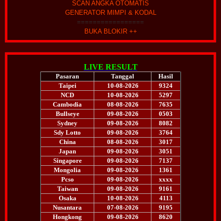
SCAN ANGKA OTOMATIS
GENERATOR MIMPI & KODAL
=================
BUKA BLOKIR ++