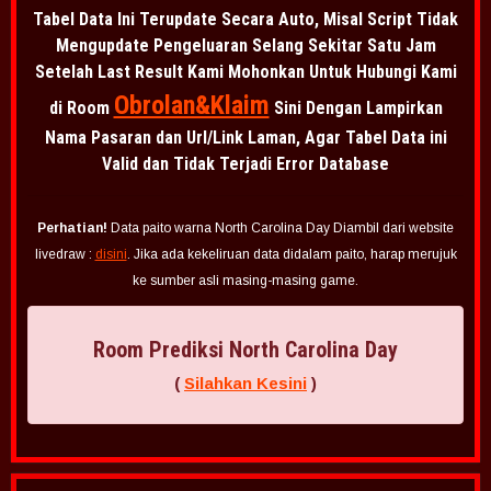
Tabel Data Ini Terupdate Secara Auto, Misal Script Tidak
Mengupdate Pengeluaran Selang Sekitar Satu Jam
Setelah Last Result Kami Mohonkan Untuk Hubungi Kami
Obrolan&Klaim
di Room
Sini Dengan Lampirkan
Nama Pasaran dan Url/Link Laman, Agar Tabel Data ini
Valid dan Tidak Terjadi Error Database
Perhatian!
Data paito warna North Carolina Day Diambil dari website
livedraw :
disini
. Jika ada kekeliruan data didalam paito, harap merujuk
ke sumber asli masing-masing game.
Room Prediksi North Carolina Day
(
Silahkan Kesini
)