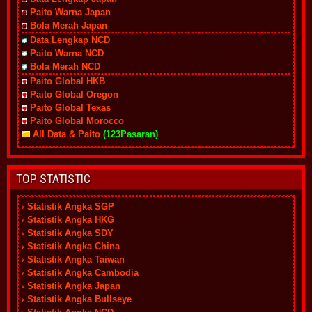
Paito Warna Japan
Bola Merah Japan
Data Lengkap NCD
Paito Warna NCD
Bola Merah NCD
Paito Global HKB
Paito Global Oregon
Paito Global Texas
Paito Global Morocco
All Data & Paito
(123Pasaran)
TOP STATISTIC
Statistik Angka SGP
Statistik Angka HKG
Statistik Angka SDY
Statistik Angka China
Statistik Angka Taiwan
Statistik Angka Cambodia
Statistik Angka Japan
Statistik Angka Bullseye