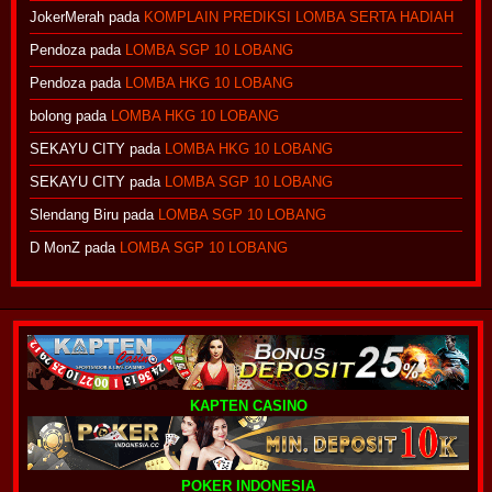
JokerMerah
pada
KOMPLAIN PREDIKSI LOMBA SERTA HADIAH
Pendoza
pada
LOMBA SGP 10 LOBANG
Pendoza
pada
LOMBA HKG 10 LOBANG
bolong
pada
LOMBA HKG 10 LOBANG
SEKAYU CITY
pada
LOMBA HKG 10 LOBANG
SEKAYU CITY
pada
LOMBA SGP 10 LOBANG
Slendang Biru
pada
LOMBA SGP 10 LOBANG
D MonZ
pada
LOMBA SGP 10 LOBANG
KAPTEN CASINO
POKER INDONESIA