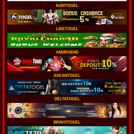
AUDITOGEL
LIKETOGEL
ANDROID4D
ASEANTOGEL
DELTATOGEL
BRAVOTOGEL