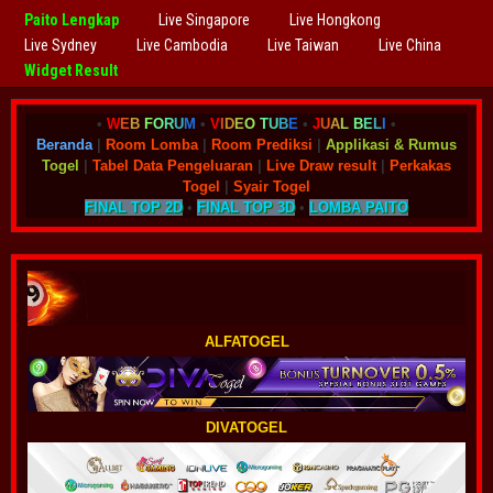
Paito Lengkap
Live Singapore
Live Hongkong
Live Sydney
Live Cambodia
Live Taiwan
Live China
Widget Result
•
W
E
B
F
O
R
U
M
•
V
I
D
E
O
T
U
B
E
•
J
U
A
L
B
E
L
I
•
Beranda
|
Room Lomba
|
Room Prediksi
|
Applikasi & Rumus
Togel
|
Tabel Data Pengeluaran
|
Live Draw result
|
Perkakas
Togel
|
Syair Togel
FINAL TOP 2D
•
FINAL TOP 3D
•
LOMBA PAITO
ALFATOGEL
DIVATOGEL