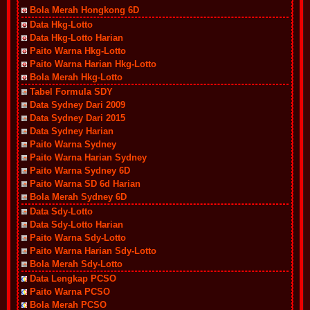
Bola Merah Hongkong 6D
Data Hkg-Lotto
Data Hkg-Lotto Harian
Paito Warna Hkg-Lotto
Paito Warna Harian Hkg-Lotto
Bola Merah Hkg-Lotto
Tabel Formula SDY
Data Sydney Dari 2009
Data Sydney Dari 2015
Data Sydney Harian
Paito Warna Sydney
Paito Warna Harian Sydney
Paito Warna Sydney 6D
Paito Warna SD 6d Harian
Bola Merah Sydney 6D
Data Sdy-Lotto
Data Sdy-Lotto Harian
Paito Warna Sdy-Lotto
Paito Warna Harian Sdy-Lotto
Bola Merah Sdy-Lotto
Data Lengkap PCSO
Paito Warna PCSO
Bola Merah PCSO