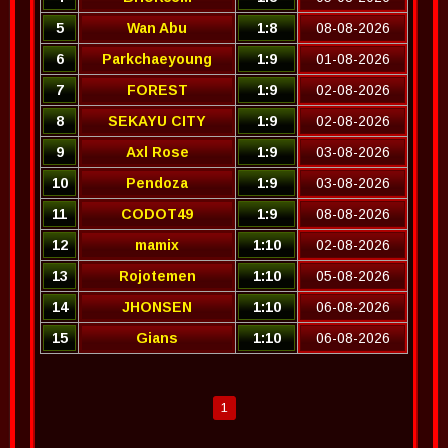
5
Wan Abu
1:8
08-08-2026
6
Parkchaeyoung
1:9
01-08-2026
7
FOREST
1:9
02-08-2026
8
SEKAYU CITY
1:9
02-08-2026
9
Axl Rose
1:9
03-08-2026
10
Pendoza
1:9
03-08-2026
11
CODOT49
1:9
08-08-2026
12
mamix
1:10
02-08-2026
13
Rojotemen
1:10
05-08-2026
14
JHONSEN
1:10
06-08-2026
15
Gians
1:10
06-08-2026
1