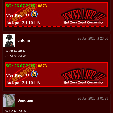
SG: 26.07.2025:
0873
Met Bro..!!!
Jackpot 2d 10 LN
25 Juli 2025 at 23:56
untung
37 38 47 48 49
73 74 83 84 94
SG: 26.07.2025:
0873
Met Bro..!!!
Jackpot 2d 10 LN
26 Juli 2025 at 01:23
Sanguan
87 02 48 73 07