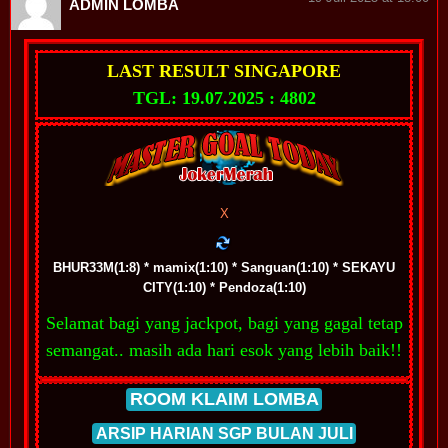
ADMIN LOMBA
LAST RESULT SINGAPORE
TGL: 19.07.2025 : 4802
X
BHUR33M(1:8) * mamix(1:10) * Sanguan(1:10) * SEKAYU
CITY(1:10) * Pendoza(1:10)
Selamat bagi yang jackpot, bagi yang gagal tetap
semangat.. masih ada hari esok yang lebih baik!!
ROOM KLAIM LOMBA
ARSIP HARIAN SGP BULAN JULI