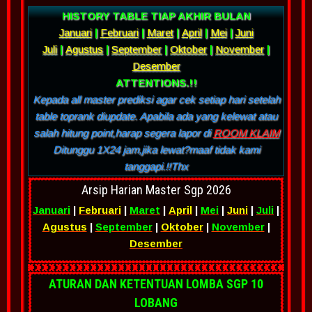
HISTORY TABLE TIAP AKHIR BULAN
Januari
|
Februari
|
Maret
|
April
|
Mei
|
Juni
Juli
|
Agustus
|
September
|
Oktober
|
November
|
Desember
ATTENTIONS.!!
Kepada all master prediksi agar cek setiap hari setelah
table toprank diupdate. Apabila ada yang kelewat atau
salah hitung point,harap segera lapor di
ROOM KLAIM
Ditunggu 1X24 jam,jika lewat?maaf tidak kami
tanggapi.!!Thx
Arsip Harian Master Sgp 2026
Januari
|
Februari
|
Maret
|
April
|
Mei
|
Juni
|
Juli
|
Agustus
|
September
|
Oktober
|
November
|
Desember
ATURAN DAN KETENTUAN LOMBA SGP 10
LOBANG