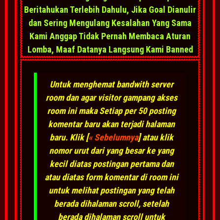
Beritahukan Terlebih Dahulu, Jika Goal Dianulir
dan Sering Mengulang Kesalahan Yang Sama
Kami Anggap Tidak Pernah Membaca Aturan
Lomba, Maaf Datanya Langsung Kami Banned
Untuk menghemat bandwith server
room dan agar visitor gampang akses
room ini maka Setiap per 50 posting
komentar baru akan terjadi halaman
baru. Klik [
« Sebelumnya
] atau klik
nomor urut dari yang besar ke yang
kecil diatas postingan pertama dan
atau diatas form komentar di room ini
untuk melihat postingan yang telah
berada dihalaman scroll, setelah
berada dihalaman scroll untuk