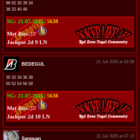
98 92 30 39 34
38 32 40 49
SG: 21.07.2025:
5638
Met Bro..!!!
Jackpot 2d 9 LN
21 Juli 2025 at 03:39
BEDEGUL
30 32 34 36 38
50 52 54 56 58
SG: 21.07.2025:
5638
Met Bro..!!!
Jackpot 2d 10 LN
21 Juli 2025 at 07:13
Sanguan