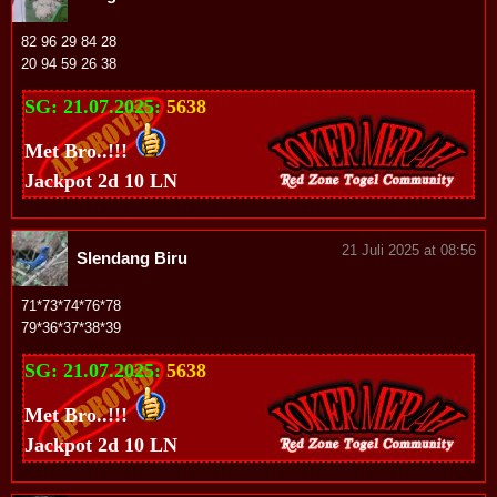
82 96 29 84 28
20 94 59 26 38
SG: 21.07.2025:
5638
Met Bro..!!!
Jackpot 2d 10 LN
21 Juli 2025 at 08:56
Slendang Biru
71*73*74*76*78
79*36*37*38*39
SG: 21.07.2025:
5638
Met Bro..!!!
Jackpot 2d 10 LN