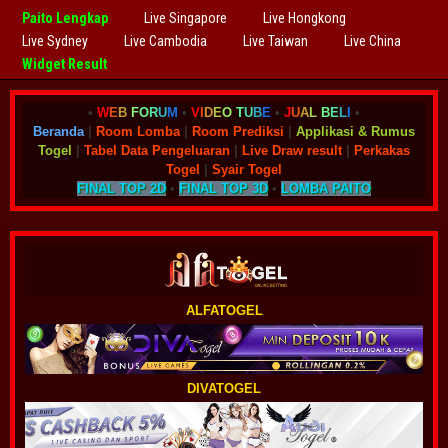
Paito Lengkap
Live Singapore
Live Hongkong
Live Sydney
Live Cambodia
Live Taiwan
Live China
Widget Result
•
W
E
B
F
O
R
U
M
•
V
I
D
E
O
T
U
B
E
•
J
U
A
L
B
E
L
I
•
Beranda
|
Room Lomba
|
Room Prediksi
|
Applikasi & Rumus
Togel
|
Tabel Data Pengeluaran
|
Live Draw result
|
Perkakas
Togel
|
Syair Togel
FINAL TOP 2D
•
FINAL TOP 3D
•
LOMBA PAITO
ALFATOGEL
DIVATOGEL