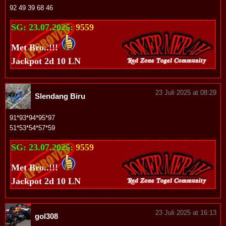
92 49 39 68 46
SG: 23.07.2025:
9559
Met Bro..!!!
Jackpot 2d 10 LN
23 Juli 2025 at 08:29
Slendang Biru
91*93*94*95*97
51*53*54*57*59
SG: 23.07.2025:
9559
Met Bro..!!!
Jackpot 2d 10 LN
23 Juli 2025 at 16:13
gol308