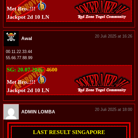
Met Bro..!!!
Jackpot 2d 10 LN
20 Juli 2025 at 16:26
Awal
00.11.22.33.44
55.66.77.88.99
SG: 20.07.2025:
4600
Met Bro..!!!
Jackpot 2d 10 LN
20 Juli 2025 at 18:00
ADMIN LOMBA
LAST RESULT SINGAPORE