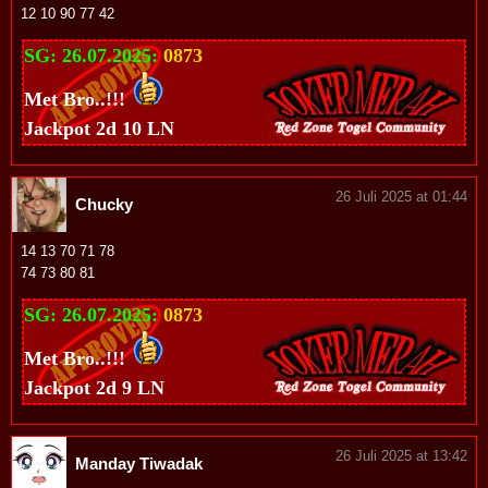
12 10 90 77 42
SG: 26.07.2025:
0873
Met Bro..!!!
Jackpot 2d 10 LN
26 Juli 2025 at 01:44
Chucky
14 13 70 71 78
74 73 80 81
SG: 26.07.2025:
0873
Met Bro..!!!
Jackpot 2d 9 LN
26 Juli 2025 at 13:42
Manday Tiwadak