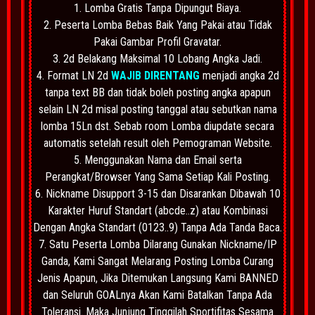
1. Lomba Gratis Tanpa Dipungut Biaya.
2. Peserta Lomba Bebas Baik Yang Pakai atau Tidak
Pakai Gambar Profil Gravatar.
3. 2d Belakang Maksimal 10 Lobang Angka Jadi.
4. Format LN 2d
WAJIB DIRENTANG
menjadi angka 2d
tanpa text BB dan tidak boleh posting angka apapun
selain LN 2d misal posting tanggal atau sebutkan nama
lomba 15Ln dst. Sebab room Lomba diupdate secara
automatis setelah result oleh Pemograman Website.
5. Menggunakan Nama dan Email serta
Perangkat/Browser Yang Sama Setiap Kali Posting.
6. Nickname Disupport 3-15 dan Disarankan Dibawah 10
Karakter Huruf Standart (abcde..z) atau Kombinasi
Dengan Angka Standart (0123..9) Tanpa Ada Tanda Baca.
7. Satu Peserta Lomba Dilarang Gunakan Nickname/IP
Ganda, Kami Sangat Melarang Posting Lomba Curang
Jenis Apapun, Jika Ditemukan Langsung Kami BANNED
dan Seluruh GOALnya Akan Kami Batalkan Tanpa Ada
Toleransi. Maka Junjung Tinggilah Sportifitas Sesama