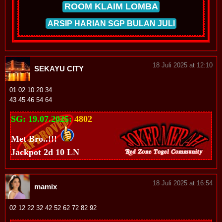
ROOM KLAIM LOMBA
ARSIP HARIAN SGP BULAN JULI
18 Juli 2025 at 12:10
SEKAYU CITY
01 02 10 20 34
43 45 46 54 64
SG: 19.07.2025:
4802
Met Bro..!!!
Jackpot 2d 10 LN
18 Juli 2025 at 16:54
mamix
02 12 22 32 42 52 62 72 82 92