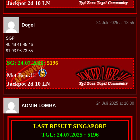
Jackpot 2d 10 LN
24 Juli 2025 at 13:55
Dogol
SGP
40 48 41 45 46
91 93 96 73 55
SG: 24.07.2025:
5196
Met Bro..!!!
Jackpot 2d 10 LN
24 Juli 2025 at 18:00
ADMIN LOMBA
LAST RESULT SINGAPORE
TGL: 24.07.2025 : 5196