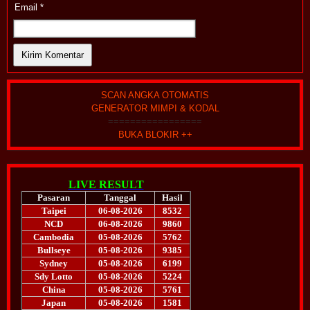
Email
*
SCAN ANGKA OTOMATIS
GENERATOR MIMPI & KODAL
=================
BUKA BLOKIR ++