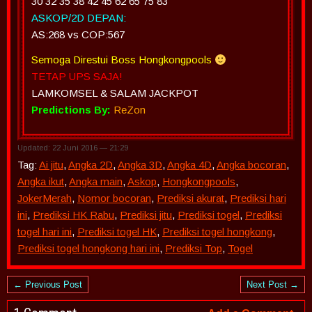
30 32 35 38 42 45 62 65 75 83
ASKOP/2D DEPAN:
AS:268 vs COP:567
Semoga Direstui Boss Hongkongpools
TETAP UPS SAJA!
LAMKOMSEL & SALAM JACKPOT
Predictions By:
ReZon
Updated: 22 Juni 2016 — 21:29
Tag:
Ai jitu
,
Angka 2D
,
Angka 3D
,
Angka 4D
,
Angka bocoran
,
Angka ikut
,
Angka main
,
Askop
,
Hongkongpools
,
JokerMerah
,
Nomor bocoran
,
Prediksi akurat
,
Prediksi hari
ini
,
Prediksi HK Rabu
,
Prediksi jitu
,
Prediksi togel
,
Prediksi
togel hari ini
,
Prediksi togel HK
,
Prediksi togel hongkong
,
Prediksi togel hongkong hari ini
,
Prediksi Top
,
Togel
← Previous Post
Next Post →