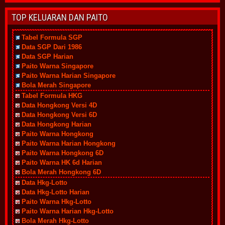
TOP KELUARAN DAN PAITO
Tabel Formula SGP
Data SGP Dari 1986
Data SGP Harian
Paito Warna Singapore
Paito Warna Harian Singapore
Bola Merah Singapore
Tabel Formula HKG
Data Hongkong Versi 4D
Data Hongkong Versi 6D
Data Hongkong Harian
Paito Warna Hongkong
Paito Warna Harian Hongkong
Paito Warna Hongkong 6D
Paito Warna HK 6d Harian
Bola Merah Hongkong 6D
Data Hkg-Lotto
Data Hkg-Lotto Harian
Paito Warna Hkg-Lotto
Paito Warna Harian Hkg-Lotto
Bola Merah Hkg-Lotto