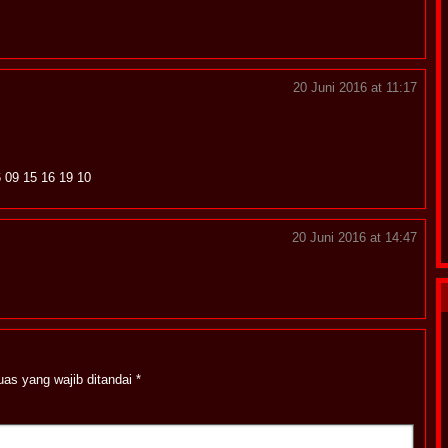
20 Juni 2016 at 11:17
 09 15 16 19 10
20 Juni 2016 at 14:47
as yang wajib ditandai
*