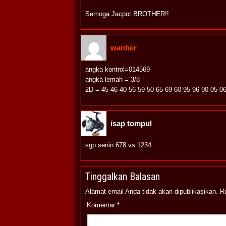
Semoga Jacpot BROTHER!!
wanher
angka kontrol=014569
angka lemah = 3/8
2D = 45 46 40 56 59 50 65 69 60 95 96 90 05 06
isap tompul
sgp senin 678 vs 1234
Tinggalkan Balasan
Alamat email Anda tidak akan dipublikasikan.
Ru
Komentar
*