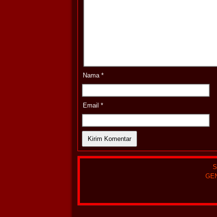
Nama
*
Email
*
S
GE