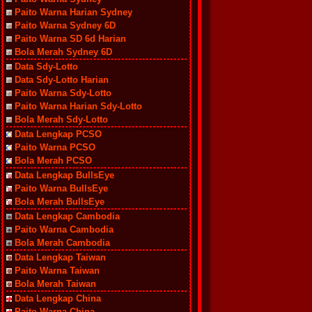
Paito Warna Harian Sydney
Paito Warna Sydney 6D
Paito Warna SD 6d Harian
Bola Merah Sydney 6D
Data Sdy-Lotto
Data Sdy-Lotto Harian
Paito Warna Sdy-Lotto
Paito Warna Harian Sdy-Lotto
Bola Merah Sdy-Lotto
Data Lengkap PCSO
Paito Warna PCSO
Bola Merah PCSO
Data Lengkap BullsEye
Paito Warna BullsEye
Bola Merah BullsEye
Data Lengkap Cambodia
Paito Warna Cambodia
Bola Merah Cambodia
Data Lengkap Taiwan
Paito Warna Taiwan
Bola Merah Taiwan
Data Lengkap China
Paito Warna China