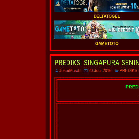
DELTATOGEL
GAMETOTO
PREDIKSI SINGAPURA SENIN
JokerMerah
20 Juni 2016
PREDIKS
PRED