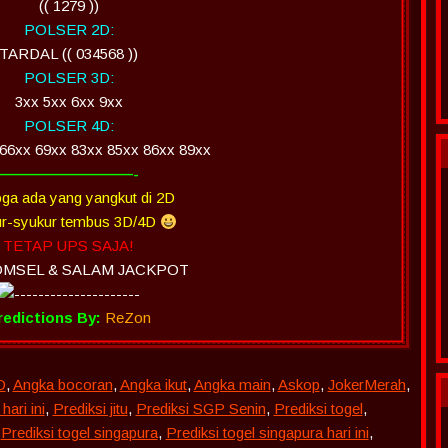
(( 1279 ))
POLSER 2D:
TARDAL (( 034568 ))
POLSER 3D:
3xx 5xx 6xx 9xx
POLSER 4D:
66xx 69xx 83xx 85xx 86xx 89xx
—————————-
a ada yang yangkut di 2D
r-syukur tembus 3D/4D
TETAP UPS SAJA!
MSEL & SALAM JACKPOT
redictions By:
ReZon
D
,
Angka bocoran
,
Angka ikut
,
Angka main
,
Askop
,
JokerMerah
,
hari ini
,
Prediksi jitu
,
Prediksi SGP Senin
,
Prediksi togel
,
,
Prediksi togel singapura
,
Prediksi togel singapura hari ini
,