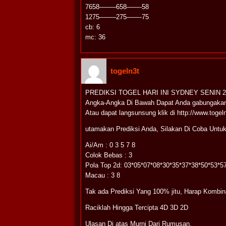
7658——–658——-58
1275——–275——-75
cb: 6
mc: 36
togeln3t
PREDIKSI TOGEL HARI INI SYDNEY SENIN 2
Angka-Angka Di Bawah Dapat Anda gabungakan
Atau dapat langsunsung klik di http://www.togeln
utamakan Prediksi Anda, Silakan Di Coba Untu
Ai/Am : 0 3 5 7 8
Colok Bebas : 3
Pola Top 2d: 03*05*07*08*30*35*37*38*50*53*5
Macau : 3 8
Tak ada Prediksi Yang 100% jitu, Harap Kombi
Raciklah Hingga Tercipta 4D 3D 2D
Ulasan Di atas Murni Dari Rumusan.