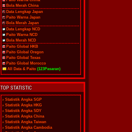
Bola Merah China
Data Lengkap Japan
Paito Warna Japan
Bola Merah Japan
Data Lengkap NCD
Paito Warna NCD
Bola Merah NCD
Paito Global HKB
Paito Global Oregon
Paito Global Texas
Paito Global Morocco
All Data & Paito
(123Pasaran)
TOP STATISTIC
Statistik Angka SGP
Statistik Angka HKG
Statistik Angka SDY
Statistik Angka China
Statistik Angka Taiwan
Statistik Angka Cambodia