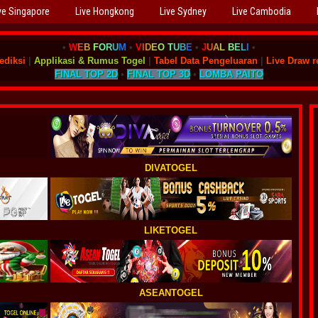
ve Singapore
Live Hongkong
Live Sydney
Live Cambodia
•
W
E
B
F
O
R
U
M
•
V
I
D
E
O
T
U
B
E
•
J
U
A
L
B
E
L
I
•
ediksi
|
Applikasi & Rumus Togel
|
Tabel Data Pengeluaran
|
Live Draw r
FINAL TOP 2D
•
FINAL TOP 3D
•
LOMBA PAITO
DIVATOGEL
LIKETOGEL
ASEANTOGEL