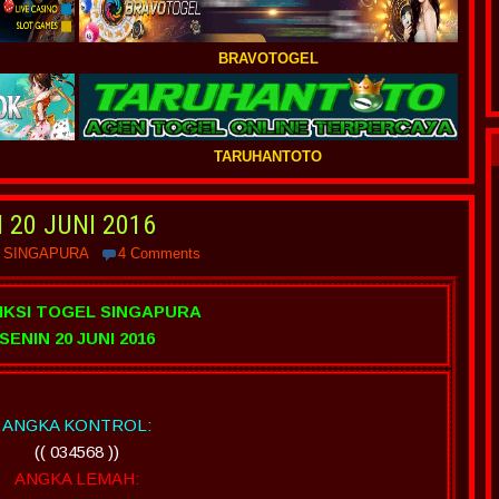
BRAVOTOGEL
TARUHANTOTO
 20 JUNI 2016
I SINGAPURA
4 Comments
IKSI TOGEL SINGAPURA
SENIN 20 JUNI 2016
ANGKA KONTROL:
(( 034568 ))
ANGKA LEMAH: