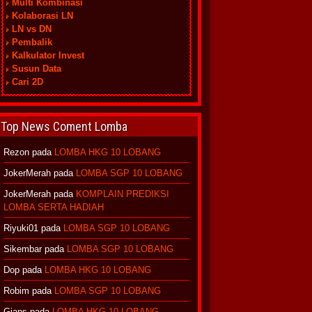
Multi Kombinasi
Kolaborasi LN
LN vs DN
Pembalik
Kalkulator Invest
Susun Data
Cari 2D
Top News Coment Lomba
Rezon
pada
LOMBA HKG 10 LOBANG
JokerMerah
pada
LOMBA SGP 10 LOBANG
JokerMerah
pada
KOMPLAIN PREDIKSI
LOMBA SERTA HADIAH
Riyuki01
pada
LOMBA SGP 10 LOBANG
Sikembar
pada
LOMBA SGP 10 LOBANG
Dop
pada
LOMBA HKG 10 LOBANG
Robim
pada
LOMBA SGP 10 LOBANG
Gians
pada
LOMBA HKG 10 LOBANG