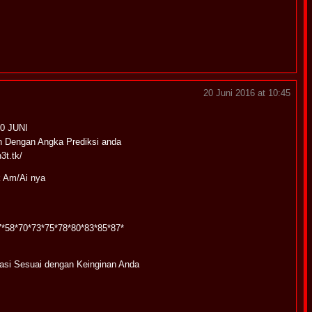
20 Juni 2016 at 10:45
0 JUNI
 Dengan Angka Prediksi anda
3t.tk/
k Am/Ai nya
7*58*70*73*75*78*80*83*85*87*
nasi Sesuai dengan Keinginan Anda