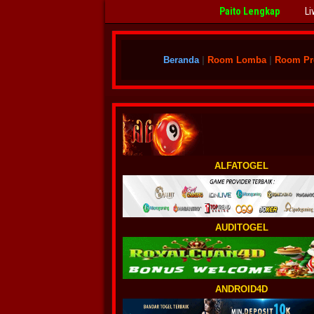
Paito Lengkap
Li
Beranda
|
Room Lomba
|
Room Pr
ALFATOGEL
AUDITOGEL
ANDROID4D